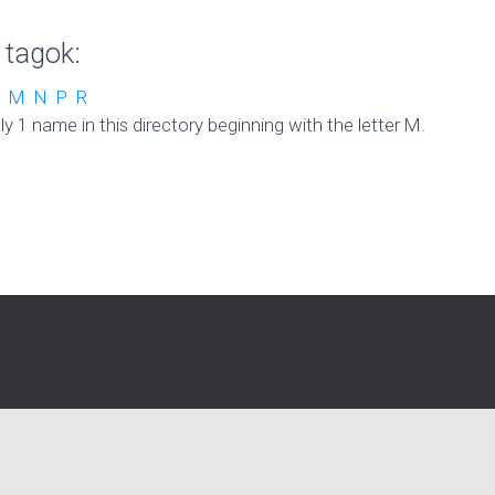
 tagok:
M
N
P
R
ly 1 name in this directory beginning with the letter M.