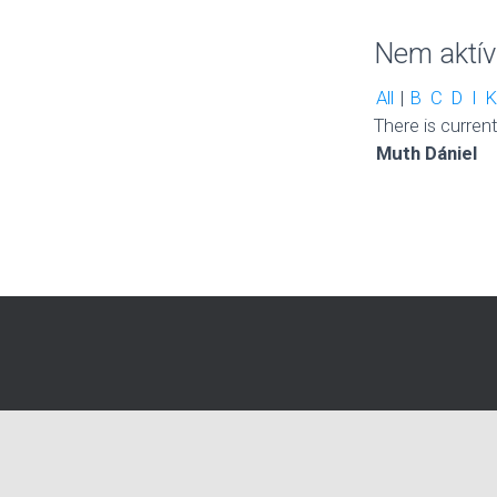
Nem aktív
All
|
B
C
D
I
K
There is current
Muth Dániel