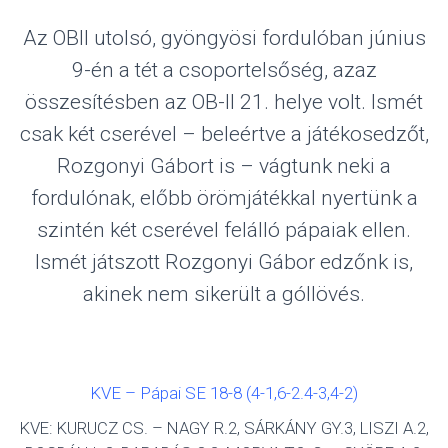
Az OBII utolsó, gyöngyösi fordulóban június
9-én a tét a csoportelsőség, azaz
összesítésben az OB-II 21. helye volt. Ismét
csak két cserével – beleértve a játékosedzőt,
Rozgonyi Gábort is – vágtunk neki a
fordulónak, előbb örömjátékkal nyertünk a
szintén két cserével felálló pápaiak ellen.
Ismét játszott Rozgonyi Gábor edzőnk is,
akinek nem sikerült a góllövés.
KVE – Pápai SE 18-8 (4-1,6-2.4-3,4-2)
KVE: KURUCZ CS. – NAGY R.2, SÁRKÁNY GY.3, LISZI A.2,