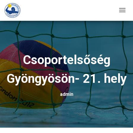
T
O
G
G
L
E
Csoportelsőség
N
A
Gyöngyösön- 21. hely
V
I
G
admin
A
T
I
O
N