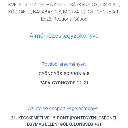
KVE: KURUCZ CS. – NAGY R., SÁRKÁNY GY., LISZI A.1,
BOGDÁN L., BARABÁS O.3, MORVA T.2, Cs.: GYÖRE A.1,
Edző: Rozgonyi Gábor.
A mérkőzés jegyzőkönyve
További eredmények:
GYÖNGYÖS-SOPRON 5-8
PÁPA-GYÖNGYÖS 12-21
Az utolsó csoport végeredménye:
21. KECSKEMÉTI VE 15 PONT (PONTEGYENLŐSÉGNÉL
EGYMÁS ELLENI GÓLKÜLÖNBSÉG +3)