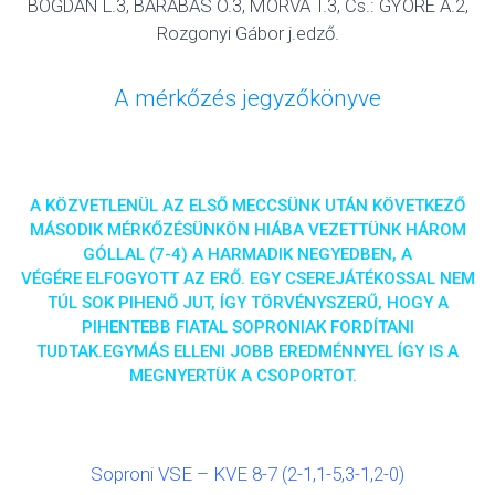
BOGDÁN L.3, BARABÁS O.3, MORVA T.3, Cs.: GYÖRE A.2,
Rozgonyi Gábor j.edző.
A mérkőzés jegyzőkönyve
A KÖZVETLENÜL AZ ELSŐ MECCSÜNK UTÁN KÖVETKEZŐ
MÁSODIK MÉRKŐZÉSÜNKÖN HIÁBA VEZETTÜNK HÁROM
GÓLLAL (7-4) A HARMADIK NEGYEDBEN, A
VÉGÉRE ELFOGYOTT AZ ERŐ. EGY CSEREJÁTÉKOSSAL NEM
TÚL SOK PIHENŐ JUT, ÍGY TÖRVÉNYSZERŰ, HOGY A
PIHENTEBB FIATAL SOPRONIAK FORDÍTANI
TUDTAK.EGYMÁS ELLENI JOBB EREDMÉNNYEL ÍGY IS A
MEGNYERTÜK A CSOPORTOT.
Soproni VSE – KVE 8-7 (2-1,1-5,3-1,2-0)