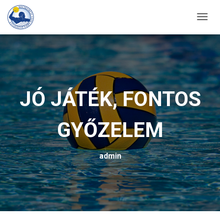
T
O
G
G
L
E
JÓ JÁTÉK, FONTOS
N
A
GYŐZELEM
V
I
G
admin
A
T
I
O
N