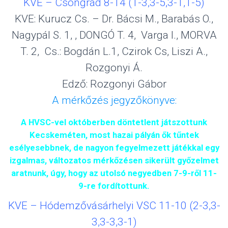
KVE – Csongrád 8-14 (1-3,3-5,3-1,1-5)
KVE: Kurucz Cs. – Dr. Bácsi M., Barabás O.,
Nagypál S. 1, , DONGÓ T. 4, Varga I., MORVA
T. 2, Cs.: Bogdán L.1, Czirok Cs, Liszi A.,
Rozgonyi Á.
Edző: Rozgonyi Gábor
A mérkőzés jegyzőkönyve:
A HVSC-vel októberben döntetlent játszottunk
Kecskeméten, most hazai pályán ők tűntek
esélyesebbnek, de nagyon fegyelmezett játékkal egy
izgalmas, változatos mérkőzésen sikerült győzelmet
aratnunk, úgy, hogy az utolsó negyedben 7-9-ről 11-
9-re fordítottunk.
KVE – Hódemzővásárhelyi VSC 11-10 (2-3,3-
3,3-3,3-1)