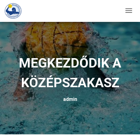
T
O
G
G
L
E
MEGKEZDŐDIK A
N
A
KÖZÉPSZAKASZ
V
I
G
admin
A
T
I
O
N