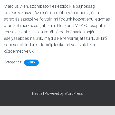
Március 7-én, szombaton elkezdődik a bajnokság
középszakasza. Az első fordulót a Vác rendezi, és a
sorsolás szeszélye folytán mi fogunk közvetlenül egymás
után két mérkőzést játszani. Először a MEAFC csapata
lesz az ellenfél, akik a korábbi eredmények alapján
esélyesebbek nálunk, majd a Fehérvárral játszunk, akikről
nem sokat tudunk. Reméljük sikerrel vesszük fel a
küzdelmet velük.
Categories:
HÍREK
Hestia
| Powered by
WordPress