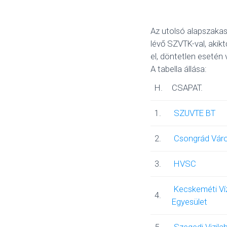
Az utolsó alapszakas
lévő SZVTK-val, akik
el, döntetlen esetén
A tabella állása:
H.
CSAPAT.
1.
SZUVTE BT
2.
Csongrád Város
3.
HVSC
Kecskeméti Ví
4.
Egyesület