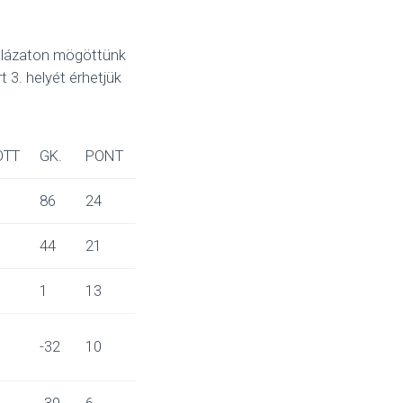
áblázaton mögöttünk
 3. helyét érhetjük
OTT
GK.
PONT
86
24
44
21
1
13
-32
10