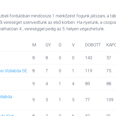
zbeli fordulóban mindössze 1 mérkőzést fogunk játszani, a t
től vereséget szenvedtünk az első körben. Ha nyerünk, a csoport
 várhatóan 4., vereséggel pedig az 5. helyen végezhetünk.
M.
GY.
D.
V.
DOBOTT
KAP
8
8
0
0
143
57
i Vízilabda SE
8
7
0
1
119
75
9
4
1
4
89
88
zilabda
9
3
1
5
77
109