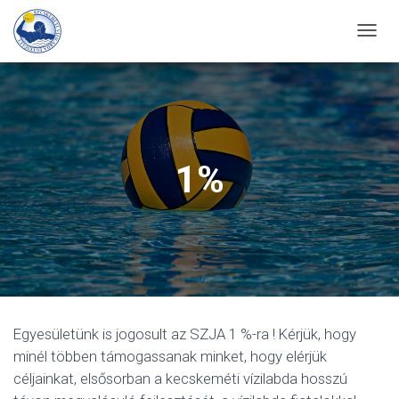
T
O
G
G
L
E
1%
N
A
V
I
G
A
T
Egyesületünk is jogosult az SZJA 1 %-ra ! Kérjük, hogy
I
minél többen támogassanak minket, hogy elérjük
O
céljainkat, elsősorban a kecskeméti vízilabda hosszú
N