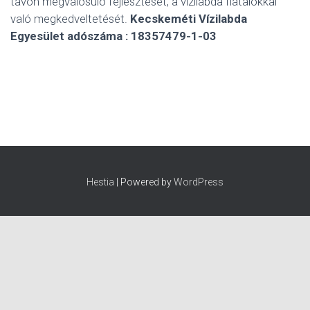
távon megvalósuló fejlesztését, a vízilabda fiatalokkal
való megkedveltetését.
Kecskeméti Vízilabda
Egyesület adószáma : 18357479-1-03
Hestia
| Powered by
WordPress