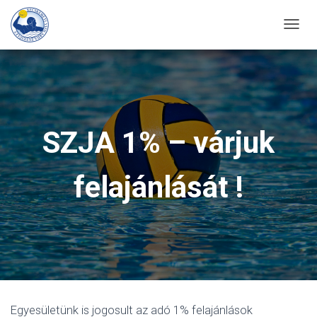
T
O
G
G
L
E
SZJA 1% – várjuk
N
A
felajánlását !
V
I
G
A
T
I
O
N
Egyesületünk is jogosult az adó 1% felajánlások