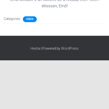
éltessen, Ernő!
Categories:
HÍREK
Hestia
| Powered by
WordPress