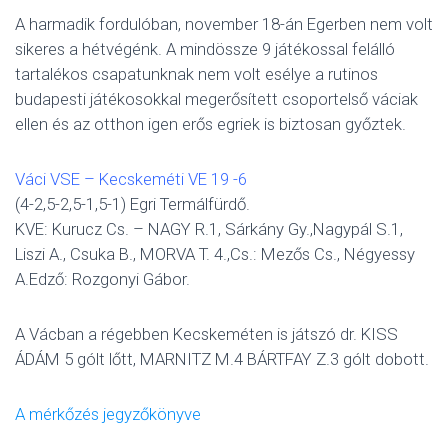
A harmadik fordulóban, november 18-án Egerben nem volt
sikeres a hétvégénk. A mindössze 9 játékossal felálló
tartalékos csapatunknak nem volt esélye a rutinos
budapesti játékosokkal megerősített csoportelső váciak
ellen és az otthon igen erős egriek is biztosan győztek.
Váci VSE – Kecskeméti VE 19 -6
(4-2,5-2,5-1,5-1) Egri Termálfürdő.
KVE: Kurucz Cs. – NAGY R.1, Sárkány Gy.,Nagypál S.1,
Liszi A., Csuka B., MORVA T. 4.,Cs.: Mezős Cs., Négyessy
A.Edző: Rozgonyi Gábor.
A Vácban a régebben Kecskeméten is játszó dr. KISS
ÁDÁM 5 gólt lőtt, MARNITZ M.4 BÁRTFAY Z.3 gólt dobott.
A mérkőzés jegyzőkönyve