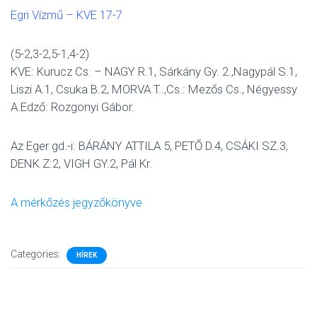
Egri Vízmű – KVE 17-7
(5-2,3-2,5-1,4-2)
KVE: Kurucz Cs. – NAGY R.1, Sárkány Gy. 2.,Nagypál S.1,
Liszi A.1, Csuka B.2, MORVA T..,Cs.: Mezős Cs., Négyessy
A.Edző: Rozgonyi Gábor.
Az Eger gd.-i: BÁRÁNY ATTILA 5, PETŐ D.4, CSÁKI SZ.3,
DENK Z:2, VIGH GY.2, Pál Kr.
A mérkőzés jegyzőkönyve
Categories:
HÍREK