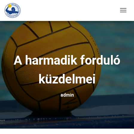
T
O
G
G
L
E
A harmadik forduló
N
A
küzdelmei
V
I
G
admin
A
T
I
O
N