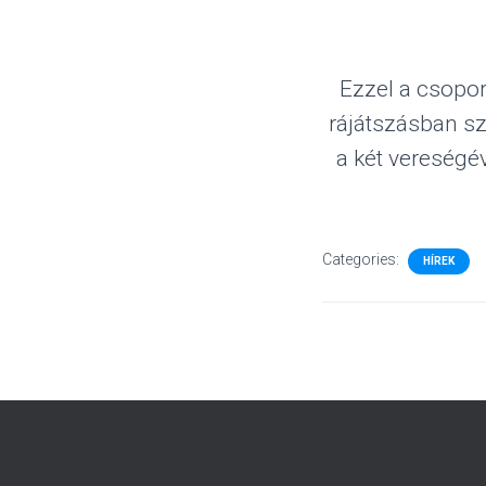
Ezzel a csopor
rájátszásban s
a két vereségé
Categories:
HÍREK