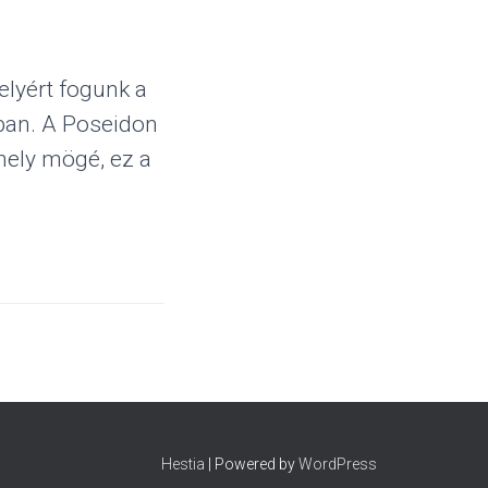
elyért fogunk a
ban. A Poseidon
hely mögé, ez a
Hestia
| Powered by
WordPress