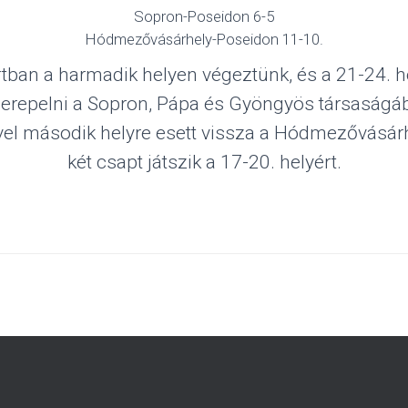
Sopron-Poseidon 6-5
Hódmezővásárhely-Poseidon 11-10.
tban a harmadik helyen végeztünk, és a 21-24. h
zerepelni a Sopron, Pápa és Gyöngyös társaságá
vel második helyre esett vissza a Hódmezővásár
két csapt játszik a 17-20. helyért.