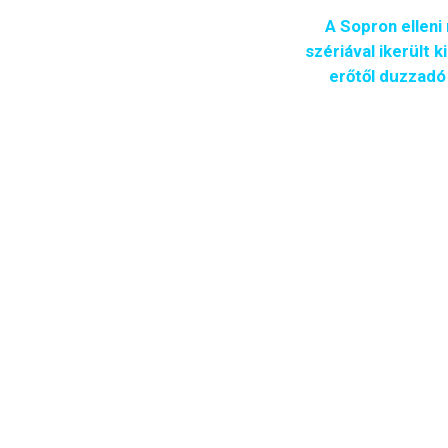
A Sopron ellen
szériával ikerült
erőtől duzzadó