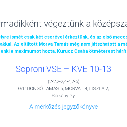
rmadikként végeztünk a középsz
re ismét csak két cserével érkeztünk, és az első mecc
akkal. Az eltiltott Morva Tamás még nem játszhatott a 
enki a maximumot hozta, Kurucz Csaba ötméterest háríto
Soproni VSE – KVE 10-13
(2-2,2-2,4-4,2-5)
Gd.: DONGÓ TAMÁS 6, MORVA T.4, LISZI A.2,
Sárkány Gy.
A mérkőzés jegyzőkönyve