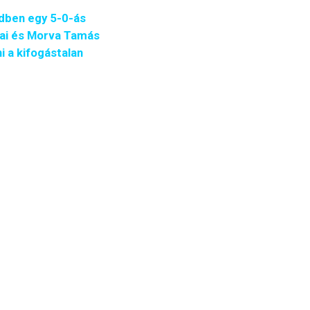
dben egy 5-0-ás
jai és Morva Tamás
 a kifogástalan