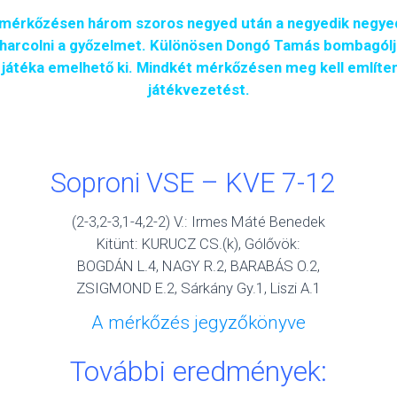
i mérkőzésen három szoros negyed után a negyedik negye
 kiharcolni a győzelmet. Különösen Dongó Tamás bombagól
 játéka emelhető ki. Mindkét mérkőzésen meg kell említeni
játékvezetést.
Soproni VSE – KVE 7-12
(2-3,2-3,1-4,2-2) V.: Irmes Máté Benedek
Kitünt: KURUCZ CS.(k), Gólővök:
BOGDÁN L.4, NAGY R.2, BARABÁS O.2,
ZSIGMOND E.2, Sárkány Gy.1, Liszi A.1
A mérkőzés jegyzőkönyve
További eredmények: