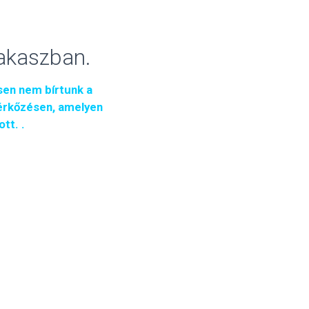
akaszban.
sen nem bírtunk a
mérkőzésen, amelyen
tt. .