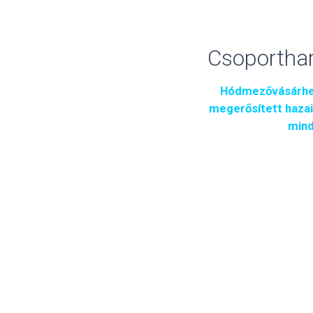
Csoportha
Hódmezővásárhely
megerősített hazai
mind