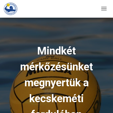
T
O
G
G
L
E
Mindkét
N
A
mérkőzésünket
V
I
G
megnyertük a
A
T
kecskeméti
I
O
N