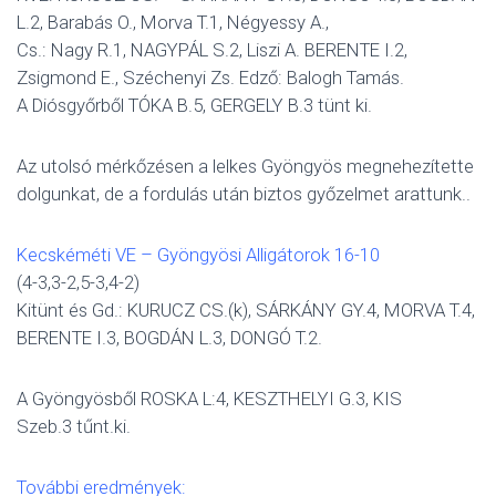
L.2, Barabás O., Morva T.1, Négyessy A.,
Cs.: Nagy R.1, NAGYPÁL S.2, Liszi A. BERENTE I.2,
Zsigmond E., Széchenyi Zs. Edző: Balogh Tamás.
A Diósgyőrből TÓKA B.5, GERGELY B.3 tünt ki.
Az utolsó mérkőzésen a lelkes Gyöngyös megnehezítette
dolgunkat, de a fordulás után biztos győzelmet arattunk..
Kecskéméti VE – Gyöngyösi Alligátorok 16-10
(4-3,3-2,5-3,4-2)
Kitünt és Gd.: KURUCZ CS.(k), SÁRKÁNY GY.4, MORVA T.4,
BERENTE I.3, BOGDÁN L.3, DONGÓ T.2.
A Gyöngyösből ROSKA L:4, KESZTHELYI G.3, KIS
Szeb.3 tűnt.ki.
További eredmények: