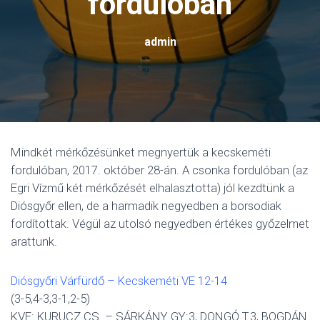
fordulóban
admin
Mindkét mérkőzésünket megnyertük a kecskeméti
fordulóban, 2017. október 28-án. A csonka fordulóban (az
Egri Vízmű két mérkőzését elhalasztotta) jól kezdtünk a
Diósgyőr ellen, de a harmadik negyedben a borsodiak
fordítottak. Végül az utolsó negyedben értékes győzelmet
arattunk.
Diósgyőri Várfürdő – Kecskeméti VE 12-14
(3-5,4-3,3-1,2-5)
KVE: KURUCZ CS. – SÁRKÁNY GY:3, DONGÓ T.3, BOGDÁN