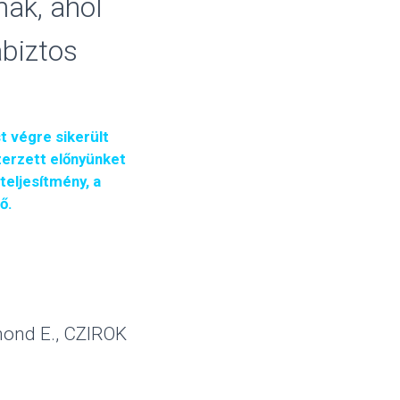
nak, ahol
biztos
 végre sikerült
zerzett előnyünket
teljesítmény, a
dő.
mond E., CZIROK