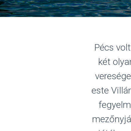
Pécs volt
két olya
veresége
este Vill
fegyelm
mezőnyjá