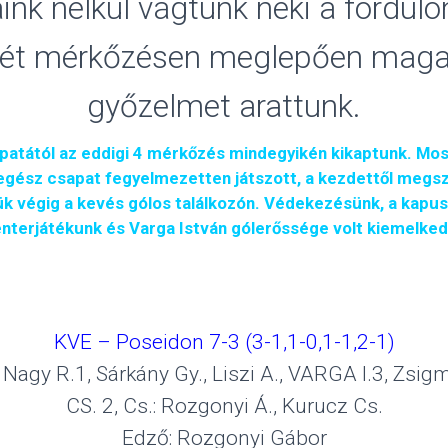
ink nélkül vágtunk neki a forduló
ét mérkőzésen meglepően maga
győzelmet arattunk.
patától az eddigi 4 mérkőzés mindegyikén kikaptunk. Most
 egész csapat fegyelmezetten játszott, a kezdettől megs
ük végig a kevés gólos találkozón. Védekezésünk, a kapus
nterjátékunk és Varga István gólerőssége volt kiemelke
KVE – Poseidon 7-3 (3-1,1-0,1-1,2-1)
Nagy R.1, Sárkány Gy., Liszi A., VARGA I.3, Zsig
CS. 2, Cs.: Rozgonyi Á., Kurucz Cs.
Edző: Rozgonyi Gábor