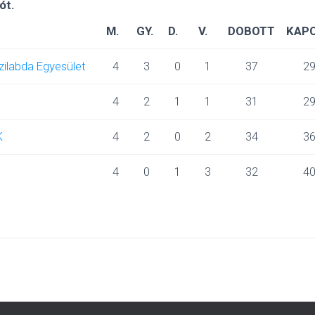
ót.
M.
GY.
D.
V.
DOBOTT
KAP
zilabda Egyesület
4
3
0
1
37
2
4
2
1
1
31
2
K
4
2
0
2
34
3
4
0
1
3
32
4