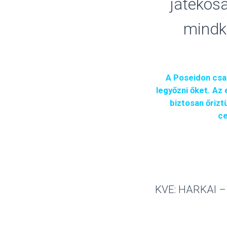
játékosa
mindk
A Poseidon csa
legyőzni őket. Az
biztosan őrizt
ce
KVE: HARKAI – 