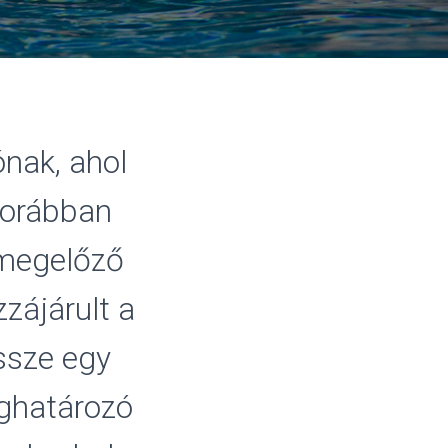
ónak, ahol
 korábban
 megelőző
zájárult a
ssze egy
ghatározó