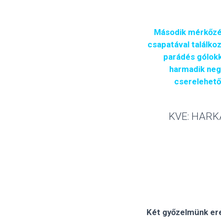
Második mérkőzé
csapatával találko
parádés gólokk
harmadik negy
cserelehetős
KVE: HARKAI
Két győzelmünk ere