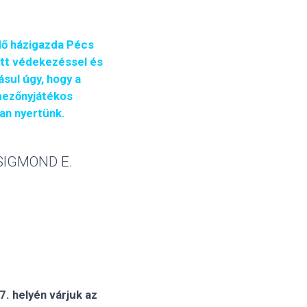
ő házigazda Pécs
ett védekezéssel és
sul úgy, hogy a
 mezőnyjátékos
san nyertünk.
 ZSIGMOND E.
. helyén várjuk az