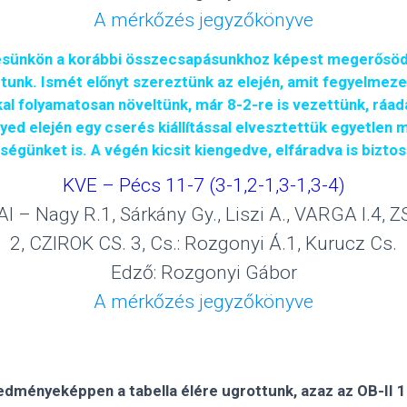
A mérkőzés jegyzőkönyve
sünkön a korábbi összecsapásunkhoz képest megerősöd
ztunk. Ismét előnyt szereztünk az elején, amit fegyelmez
al folyamatosan növeltünk, már 8-2-re is vezettünk, ráadá
ed elején egy cserés kiállítással elvesztettük egyetlen
égünket is. A végén kicsit kiengedve, elfáradva is bizto
KVE – Pécs 11-7 (3-1,2-1,3-1,3-4)
 – Nagy R.1, Sárkány Gy., Liszi A., VARGA I.4,
2, CZIROK CS. 3, Cs.: Rozgonyi Á.1, Kurucz Cs.
Edző: Rozgonyi Gábor
A mérkőzés jegyzőkönyve
dményeképpen a tabella élére ugrottunk, azaz az OB-II 17