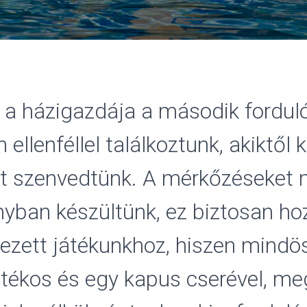
 a házigazdája a második fordul
n ellenféllel találkoztunk, akiktől
t szenvedtünk. A mérkőzéseket
ányban készültünk, ez biztosan hoz
ezett játékunkhoz, hiszen mindö
tékos és egy kapus cserével, me