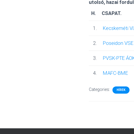
utolsó, hazai fordul
H.
CSAPAT.
1.
Kecskeméti Ví
2.
Poseidon VSE
3.
PVSK-PTE ÁO
4.
MAFC-BME
Categories:
HÍREK