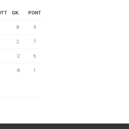
OTT
GK.
PONT
9
8
9
9
2
7
6
-2
6
0
-8
1