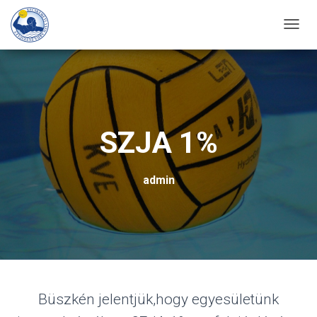
T
O
G
G
L
E
SZJA 1%
N
A
admin
V
I
G
A
T
I
O
Büszkén jelentjük,hogy egyesületünk
N