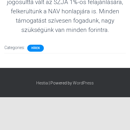
jogosulttá vált az SZJA 1%-os felajánlására,
felkerültünk a NAV honlapjára is. Minden
támogatást szívesen fogadunk, nagy
szükségünk van minden forintra.
Categories:
HÍREK
Hestia
| Powered by
WordPress