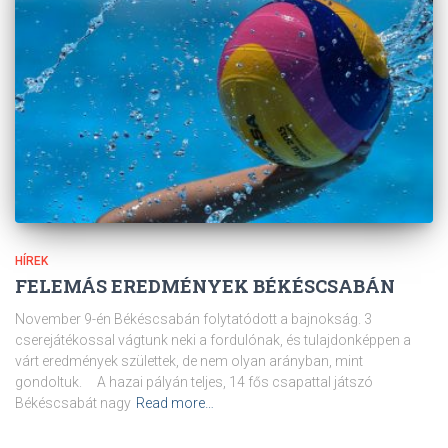
HÍREK
FELEMÁS EREDMÉNYEK BÉKÉSCSABÁN
November 9-én Békéscsabán folytatódott a bajnokság. 3
cserejátékossal vágtunk neki a fordulónak, és tulajdonképpen a
várt eredmények születtek, de nem olyan arányban, mint
gondoltuk. A hazai pályán teljes, 14 fős csapattal játszó
Békéscsabát nagy
Read more…