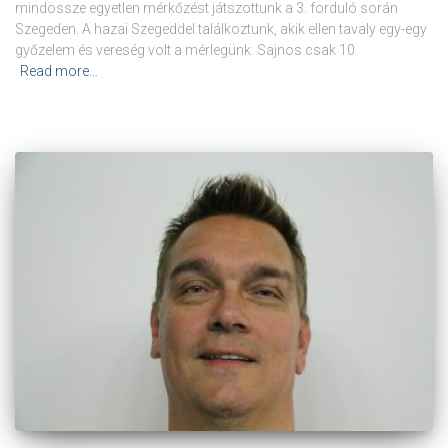
mindössze egyetlen mérkőzést játszottunk a 3. forduló során
Szegeden. A hazai Szegeddel találkoztunk, akik ellen tavaly egy-egy
győzelem és vereség volt a mérlegünk. Sajnos csak 10
Read more…