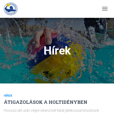
TOGG
NAVIG
Hírek
HÍREK
ÁTIGAZOLÁSOK A HOLTIDÉNYBEN
Hosszú idő után végre sikerül két fiatal játékossal bővülnünk: