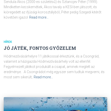
Sendula Ákos (2000-es születésű) és Sztanojev Péter (1999).
Mindketten kecskemétiek, Ákos tavaly a KESI-ben játszott, és
kiöregedett az ifjúsági korosztályból, Péter pedig Szegedi kitérőt
követően igazol
Read more…
HÍREK
JÓ JÁTÉK, FONTOS GYŐZELEM
Hódmezővásárhelyre 11 játékossal érkeztünk, és a Csongrád,
valamint a házigazda Hódmezővásárhely volt az ellenfél.
Fegyelmezett játékot produkált a csapat, aminek meglett az
eredménye. A Csongrádot még egyszer sem tudtuk megverni, és
most sem sikerült,
Read more…