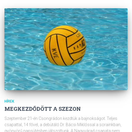
HÍREK
MEGKEZDŐDÖTT A SZEZON
Szeptember 21-én Csongrádon kezdtük a bajnokságot. Teljes
csapattal, 14 fővel, a debütáló Dr. Bácsi Miklóssal a sorainkban,
gyönyörű napsütésben játszottunk. A Nagyvárad csapata nem