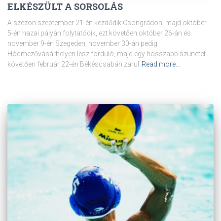
ELKÉSZÜLT A SORSOLÁS
A szezon szeptember 21-én kezdődik Csongrádon, majd október
5-én hazai pályán folytatódik, ezt követően október 26-án és
november 9-én Szegeden, november 30-án pedig
Hódmezővásárhelyen lesz forduló, majd egy hosszabb szünetet
követően február 22-én Békéscsabán zárul
Read more…