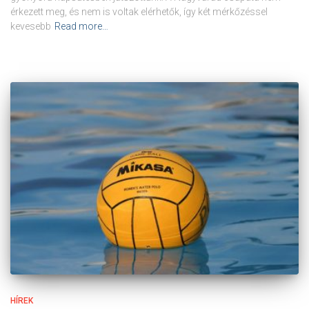
érkezett meg, és nem is voltak elérhetők, így két mérkőzéssel
kevesebb
Read more…
HÍREK