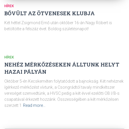
HÍREK
BŐVÜLT AZ ÖTVENESEK KLUBJA
Két héttel Zsigmond Ernő után október 16-án Nagy Róbert is
betöltötte a félszáz évet. Boldog születésnapot!
HÍREK
NEHÉZ MÉRKŐZÉSEKEN ÁLLTUNK HELYT
HAZAI PÁLYÁN
Október 5-én Kecskeméten folytatódott a bajnokság. Két nehéznek
ígérkező mérkőzést vívtunk, a Csongrádtól tavaly mindkétszer
vereséget szenvedtünk, a HVSC pedig a két évvel ezelőtti OB I/B-s
csapatával érkezett hozzánk. Összességében a két mérkőzésen
szerzett 1
Read more…