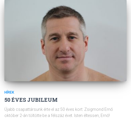
HÍREK
50 ÉVES JUBILEUM
Újabb csapattársunk érte el az 50 éves kort: Zsigmond Ernő
október 2-án töltötte be a félszáz évet. Isten éltessen, Ernő!