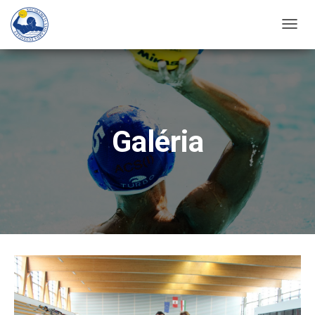
T
O
G
G
L
E
Galéria
N
A
V
I
G
A
T
I
O
N