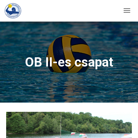
T
O
G
G
L
E
OB II-es csapat
N
A
V
I
G
A
T
I
O
N