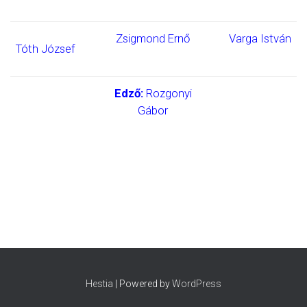
Zsigmond Ernő
Varga István
Tóth József
Edző:
Rozgonyi
Gábor
Hestia
| Powered by
WordPress