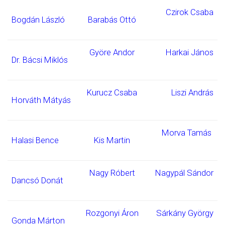
Czirok Csaba
Bogdán László
Barabás Ottó
Györe Andor
Harkai János
Dr. Bácsi Miklós
Kurucz Csaba
Liszi András
Horváth Mátyás
Morva Tamás
Halasi Bence
Kis Martin
Nagy Róbert
Nagypál Sándor
Dancsó Donát
Rozgonyi Áron
Sárkány György
Gonda Márton