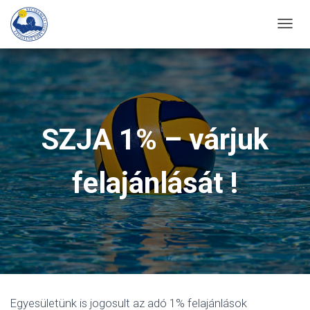
T
O
G
G
L
E
SZJA 1% – várjuk
N
A
felajánlását !
V
I
G
A
T
I
O
N
Egyesületünk is jogosult az adó 1% felajánlások