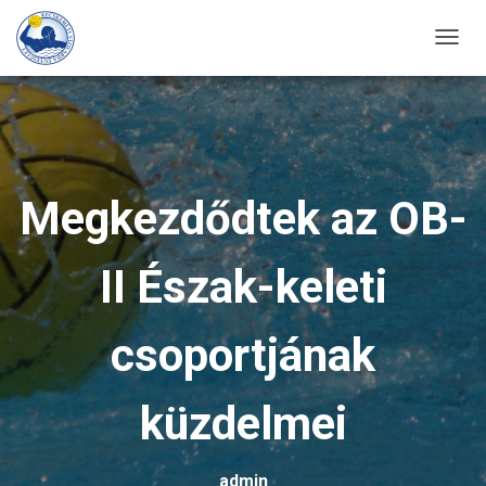
T
O
G
G
L
E
Megkezdődtek az OB-
N
A
II Észak-keleti
V
I
G
csoportjának
A
T
küzdelmei
I
O
N
admin