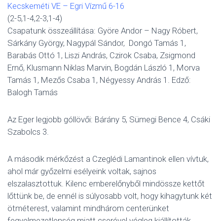
Kecskeméti VE – Egri Vízmű 6-16
(2-5,1-4,2-3,1-4)
Csapatunk összeállítása: Györe Andor – Nagy Róbert,
Sárkány György, Nagypál Sándor, Dongó Tamás 1,
Barabás Ottó 1, Liszi András, Czirok Csaba, Zsigmond
Ernő, Klusmann Niklas Marvin, Bogdán László 1, Morva
Tamás 1, Mezős Csaba 1, Négyessy András 1. Edző:
Balogh Tamás
Az Eger legjobb góllövői: Bárány 5, Sümegi Bence 4, Csáki
Szabolcs 3.
A második mérkőzést a Czeglédi Lamantinok ellen vívtuk,
ahol már győzelmi esélyeink voltak, sajnos
elszalasztottuk. Kilenc emberelőnyből mindössze kettőt
lőttünk be, de ennél is súlyosabb volt, hogy kihagytunk két
ötméterest, valamint mindhárom centerünket
fegyelmezetlenség miatt cserével végleg kiállították.