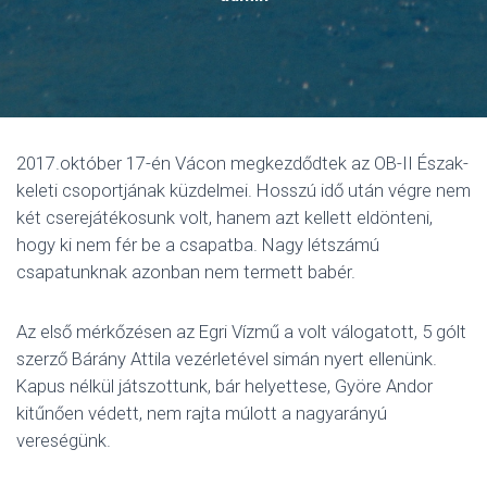
2017.október 17-én Vácon megkezdődtek az OB-II Észak-
keleti csoportjának küzdelmei. Hosszú idő után végre nem
két cserejátékosunk volt, hanem azt kellett eldönteni,
hogy ki nem fér be a csapatba. Nagy létszámú
csapatunknak azonban nem termett babér.
Az első mérkőzésen az Egri Vízmű a volt válogatott, 5 gólt
szerző Bárány Attila vezérletével simán nyert ellenünk.
Kapus nélkül játszottunk, bár helyettese, Györe Andor
kitűnően védett, nem rajta múlott a nagyarányú
vereségünk.