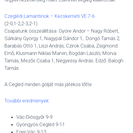
Czeglédi Lamantinok – Kecskeméti VE 7-6
(2-0,1-2,2-3,2-1)
Csapatunk összeállítása: Györe Andor – Nagy Róbert,
Sárkány György 1, Nagypál Sándor 1, Dongó Tamás 2,
Barabás Ottó 1, Liszi András, Czirok Csaba, Zsigmond
Ernő, Klusmann Niklas Marvin, Bogdán László, Morva
Tamás, Mezős Csaba 1, Négyessy András. Edző: Balogh
Tamás
A Cegléd minden gólját más játékos lőtte.
További eredmények:
Vác-Diósgyőr 9-9
Gyöngyös-Cegléd 9-11
Eger-Vác 9-13