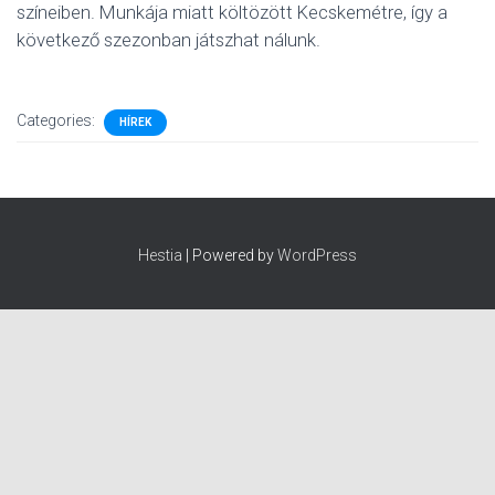
színeiben. Munkája miatt költözött Kecskemétre, így a
következő szezonban játszhat nálunk.
Categories:
HÍREK
Hestia
| Powered by
WordPress