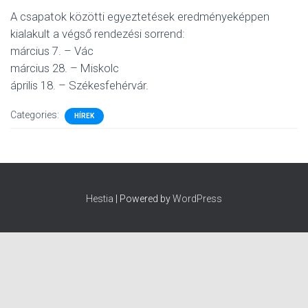
A csapatok közötti egyeztetések eredményeképpen
kialakult a végső rendezési sorrend:
március 7. – Vác
március 28. – Miskolc
április 18. – Székesfehérvár.
Categories:
HÍREK
Hestia
| Powered by
WordPress