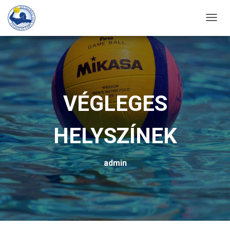
T
O
G
G
L
E
VÉGLEGES
N
A
HELYSZÍNEK
V
I
G
admin
A
T
I
O
N