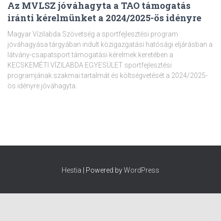
Az MVLSZ jóváhagyta a TAO támogatás
iránti kérelmünket a 2024/2025-ös idényre
Magyar Vízilabda Szövetség a sportfejlesztési program
jóváhagyása tárgyában indult közigazgatási hatósági eljárásban a
látvány-csapatsport támogatási kérelmek keretében a
KECSKEMÉTI VÍZILABDA EGYESÜLET sportfejlesztési
programjának szakmai tartalmát és költségvetését a 2024/2025-
ös idényre jóváhagyta.
Hestia
| Powered by
WordPress